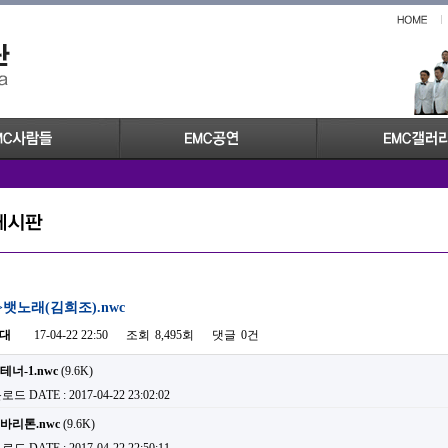
뱃노래(김희조).nwc
대
17-04-22 22:50
조회
8,495회
댓글
0건
너-1.nwc
(9.6K)
운로드
DATE : 2017-04-22 23:02:02
바리톤.nwc
(9.6K)