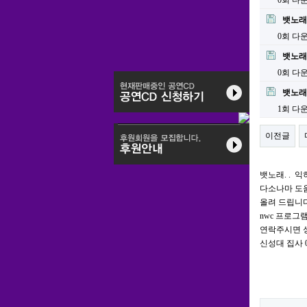
0회 다
뱃노래테
0회 다
뱃노래
0회 다
뱃노래김
1회 다
이전글
뱃노래. . 
다소나마 도
올려 드립니다
nwc 프로그
연락주시면 
신성대 집사 01