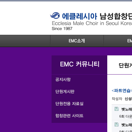
<파트연습>
작성자
신성
뱃노래테
6회 다
뱃노래